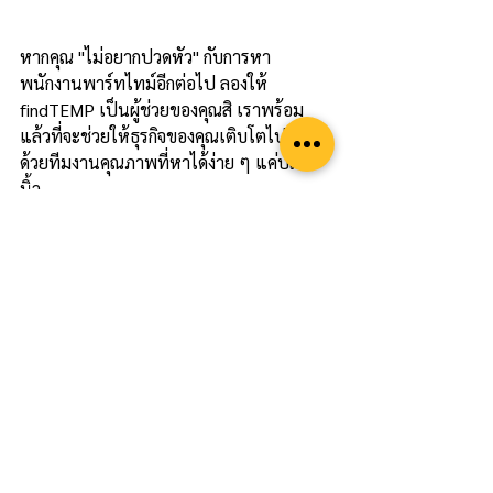
หากคุณ "ไม่อยากปวดหัว" กับการหา
พนักงานพาร์ทไทม์อีกต่อไป ลองให้ 
findTEMP เป็นผู้ช่วยของคุณสิ เราพร้อม
แล้วที่จะช่วยให้ธุรกิจของคุณเติบโตไปอีกขั้น
ด้วยทีมงานคุณภาพที่หาได้ง่าย ๆ แค่ปลาย
นิ้ว
findTEMP สามารถใช้งานผ่าน WebApp ได้
ทุกแพลตฟอร์ม  ช่วยให้คุณประหยัดเวลา ใน
การหาพนักงานเข้าทำงานได้มากยิ่งขึ้น
สนใจสมัครใช้งาน หรือ สอบถามราย
ละเอียดเพิ่มเติมได้ที่
LINE : 
@findTEMP
ดูทั้งหมด
โพสต์ล่าสุด